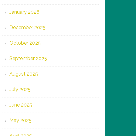
January 2026
December 2025
October 2025
September 2025
August 2025
July 2025
June 2025
May 2025
April 2025