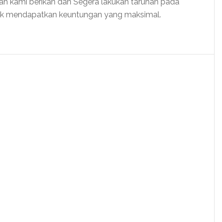
ah kami berikan dan Segera lakukan taruhan pada
tuk mendapatkan keuntungan yang maksimal.