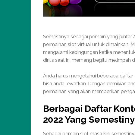
Semestinya sebagai pemain yang pintar And
permainan slot virtual untuk dimainkan.
mengalami kebingungan ketika menentukan
dirilis saat ini memang begitu melimpah 
Anda harus mengetahui beberapa daftar d
bisa anda lewatkan. Dengan demikian a
permainan yang akan memberikan penga
Berbagai Daftar Kont
2022 Yang Semestiny
Sebagai pemain slot masa kini semestinya