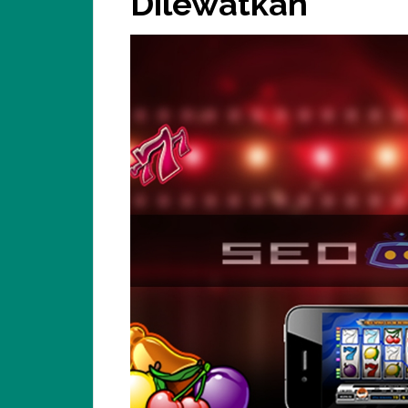
Dilewatkan