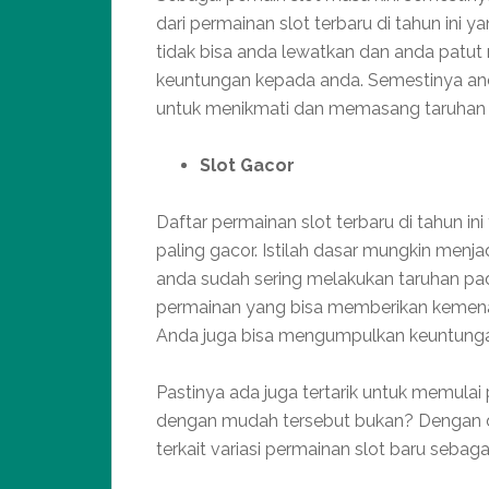
dari permainan slot terbaru di tahun ini 
tidak bisa anda lewatkan dan anda pat
keuntungan kepada anda. Semestinya an
untuk menikmati dan memasang taruhan 
Slot Gacor
Daftar permainan slot terbaru di tahun in
paling gacor. Istilah dasar mungkin menja
anda sudah sering melakukan taruhan pad
permainan yang bisa memberikan kemen
Anda juga bisa mengumpulkan keuntunga
Pastinya ada juga tertarik untuk memul
dengan mudah tersebut bukan? Dengan de
terkait variasi permainan slot baru sebaga