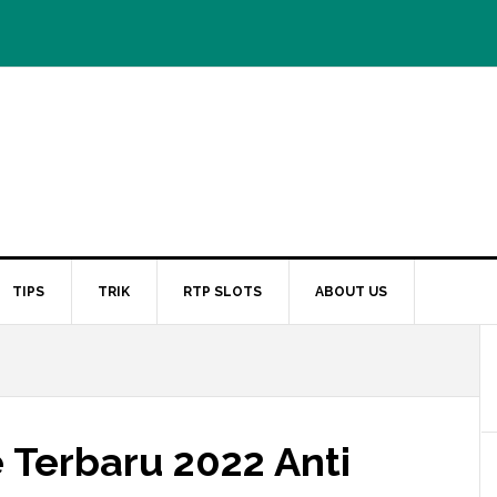
TIPS
TRIK
RTP SLOTS
ABOUT US
e Terbaru 2022 Anti