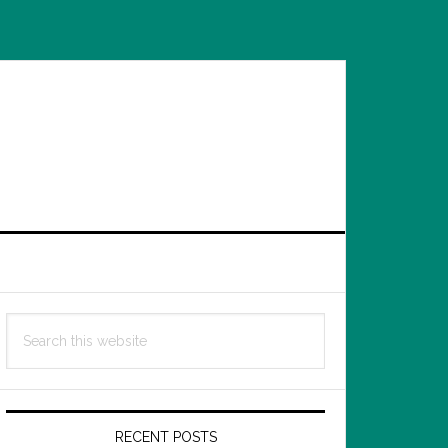
Primary
Search
Sidebar
this
website
RECENT POSTS