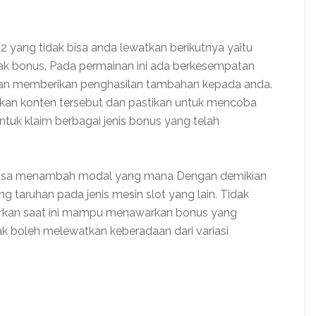
2 yang tidak bisa anda lewatkan berikutnya yaitu
k bonus. Pada permainan ini ada berkesempatan
akan memberikan penghasilan tambahan kepada anda.
tkan konten tersebut dan pastikan untuk mencoba
k klaim berbagai jenis bonus yang telah
a bisa menambah modal yang mana Dengan demikian
taruhan pada jenis mesin slot yang lain. Tidak
dirkan saat ini mampu menawarkan bonus yang
k boleh melewatkan keberadaan dari variasi