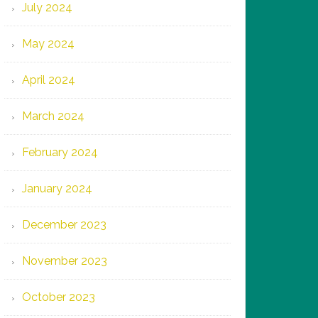
July 2024
May 2024
April 2024
March 2024
February 2024
January 2024
December 2023
November 2023
October 2023