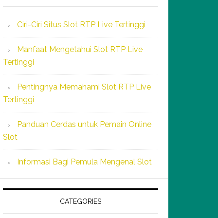
Ciri-Ciri Situs Slot RTP Live Tertinggi
Manfaat Mengetahui Slot RTP Live
Tertinggi
Pentingnya Memahami Slot RTP Live
Tertinggi
Panduan Cerdas untuk Pemain Online
Slot
Informasi Bagi Pemula Mengenal Slot
CATEGORIES