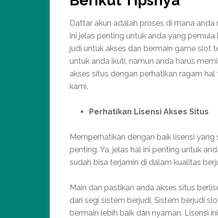
Berikut Tipsnya
Daftar akun adalah proses di mana anda me
ini jelas penting untuk anda yang pemul
judi untuk akses dan bermain game slot ter
untuk anda ikuti, namun anda harus memilih
akses situs dengan perhatikan ragam hal ya
kami.
Perhatikan Lisensi Akses Situs
Memperhatikan dengan baik lisensi yang sud
penting. Ya, jelas hal ini penting untuk 
sudah bisa terjamin di dalam kualitas berju
Main dan pastikan anda akses situs berlise
dari segi sistem berjudi. Sistem berjudi s
bermain lebih baik dan nyaman. Lisensi i