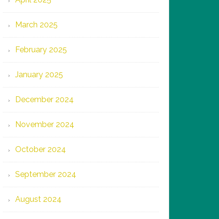
March 2025
February 2025
January 2025
December 2024
November 2024
October 2024
September 2024
August 2024