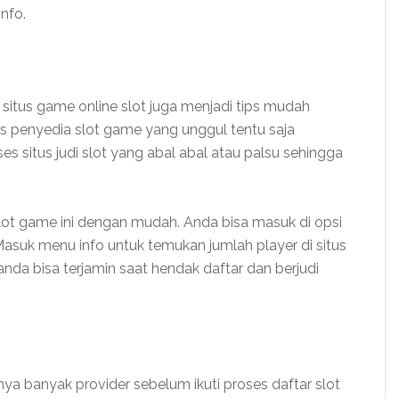
nfo.
situs game online slot juga menjadi tips mudah
us penyedia slot game yang unggul tentu saja
ses situs judi slot yang abal abal atau palsu sehingga
slot game ini dengan mudah. Anda bisa masuk di opsi
Masuk menu info untuk temukan jumlah player di situs
anda bisa terjamin saat hendak daftar dan berjudi
nya banyak provider sebelum ikuti proses daftar slot