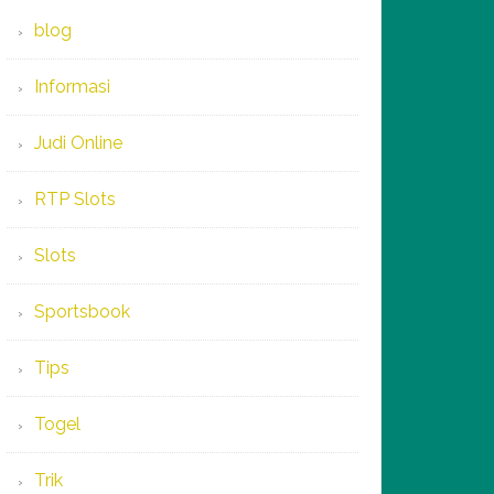
blog
Informasi
Judi Online
RTP Slots
Slots
Sportsbook
Tips
Togel
Trik