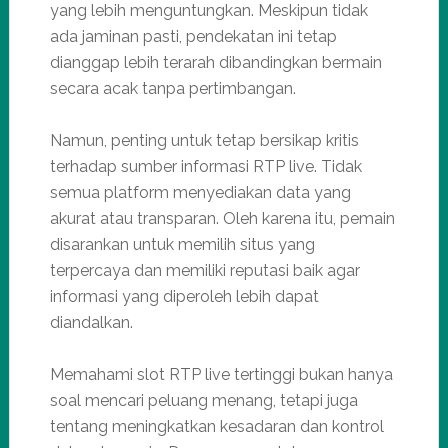
yang lebih menguntungkan. Meskipun tidak
ada jaminan pasti, pendekatan ini tetap
dianggap lebih terarah dibandingkan bermain
secara acak tanpa pertimbangan.
Namun, penting untuk tetap bersikap kritis
terhadap sumber informasi RTP live. Tidak
semua platform menyediakan data yang
akurat atau transparan. Oleh karena itu, pemain
disarankan untuk memilih situs yang
terpercaya dan memiliki reputasi baik agar
informasi yang diperoleh lebih dapat
diandalkan.
Memahami slot RTP live tertinggi bukan hanya
soal mencari peluang menang, tetapi juga
tentang meningkatkan kesadaran dan kontrol