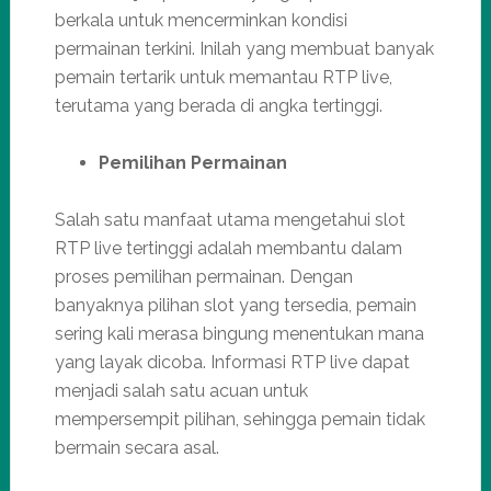
berkala untuk mencerminkan kondisi
permainan terkini. Inilah yang membuat banyak
pemain tertarik untuk memantau RTP live,
terutama yang berada di angka tertinggi.
Pemilihan Permainan
Salah satu manfaat utama mengetahui slot
RTP live tertinggi adalah membantu dalam
proses pemilihan permainan. Dengan
banyaknya pilihan slot yang tersedia, pemain
sering kali merasa bingung menentukan mana
yang layak dicoba. Informasi RTP live dapat
menjadi salah satu acuan untuk
mempersempit pilihan, sehingga pemain tidak
bermain secara asal.