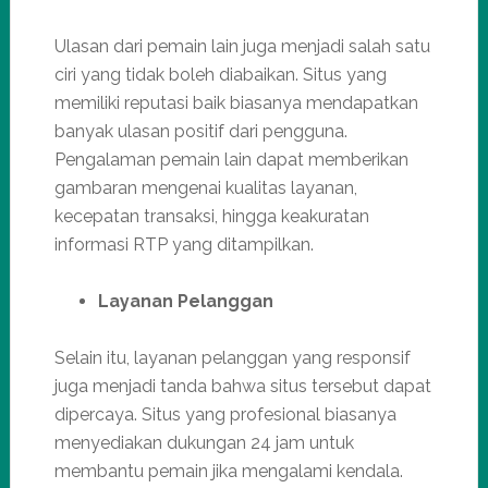
Ulasan dari pemain lain juga menjadi salah satu
ciri yang tidak boleh diabaikan. Situs yang
memiliki reputasi baik biasanya mendapatkan
banyak ulasan positif dari pengguna.
Pengalaman pemain lain dapat memberikan
gambaran mengenai kualitas layanan,
kecepatan transaksi, hingga keakuratan
informasi RTP yang ditampilkan.
Layanan Pelanggan
Selain itu, layanan pelanggan yang responsif
juga menjadi tanda bahwa situs tersebut dapat
dipercaya. Situs yang profesional biasanya
menyediakan dukungan 24 jam untuk
membantu pemain jika mengalami kendala.