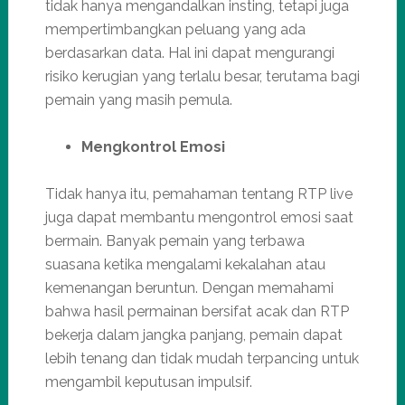
tidak hanya mengandalkan insting, tetapi juga
mempertimbangkan peluang yang ada
berdasarkan data. Hal ini dapat mengurangi
risiko kerugian yang terlalu besar, terutama bagi
pemain yang masih pemula.
Mengkontrol Emosi
Tidak hanya itu, pemahaman tentang RTP live
juga dapat membantu mengontrol emosi saat
bermain. Banyak pemain yang terbawa
suasana ketika mengalami kekalahan atau
kemenangan beruntun. Dengan memahami
bahwa hasil permainan bersifat acak dan RTP
bekerja dalam jangka panjang, pemain dapat
lebih tenang dan tidak mudah terpancing untuk
mengambil keputusan impulsif.