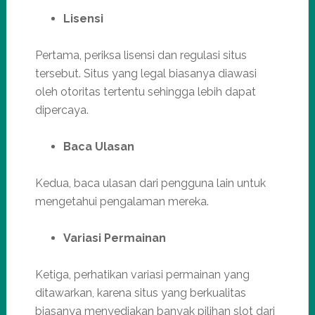
Lisensi
Pertama, periksa lisensi dan regulasi situs
tersebut. Situs yang legal biasanya diawasi
oleh otoritas tertentu sehingga lebih dapat
dipercaya.
Baca Ulasan
Kedua, baca ulasan dari pengguna lain untuk
mengetahui pengalaman mereka.
Variasi Permainan
Ketiga, perhatikan variasi permainan yang
ditawarkan, karena situs yang berkualitas
biasanya menyediakan banyak pilihan slot dari