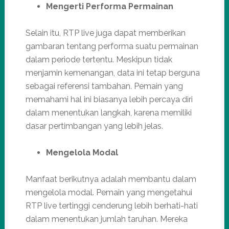
Mengerti Performa Permainan
Selain itu, RTP live juga dapat memberikan
gambaran tentang performa suatu permainan
dalam periode tertentu. Meskipun tidak
menjamin kemenangan, data ini tetap berguna
sebagai referensi tambahan. Pemain yang
memahami hal ini biasanya lebih percaya diri
dalam menentukan langkah, karena memiliki
dasar pertimbangan yang lebih jelas.
Mengelola Modal
Manfaat berikutnya adalah membantu dalam
mengelola modal. Pemain yang mengetahui
RTP live tertinggi cenderung lebih berhati-hati
dalam menentukan jumlah taruhan. Mereka