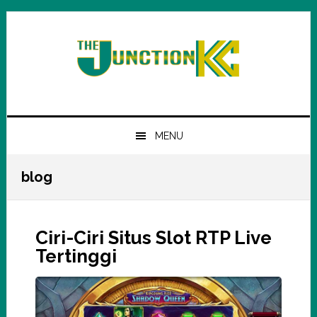
Skip
Skip
Skip
to
to
to
primary
main
primary
navigation
content
sidebar
MENU
blog
Ciri-Ciri Situs Slot RTP Live
Tertinggi