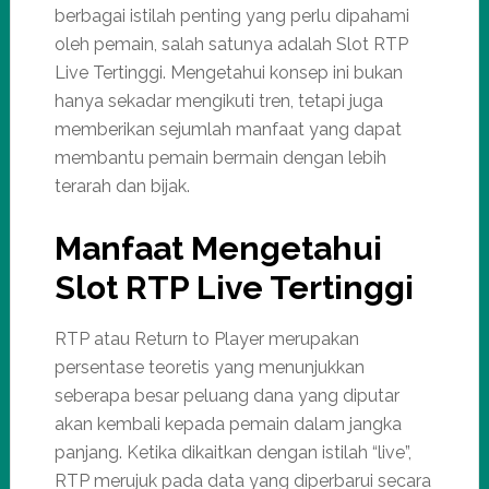
berbagai istilah penting yang perlu dipahami
oleh pemain, salah satunya adalah Slot RTP
Live Tertinggi.
Mengetahui konsep ini bukan
hanya sekadar mengikuti tren, tetapi juga
memberikan sejumlah manfaat yang dapat
membantu pemain bermain dengan lebih
terarah dan bijak.
Manfaat Mengetahui
Slot RTP Live Tertinggi
RTP atau Return to Player merupakan
persentase teoretis yang menunjukkan
seberapa besar peluang dana yang diputar
akan kembali kepada pemain dalam jangka
panjang. Ketika dikaitkan dengan istilah “live”,
RTP merujuk pada data yang diperbarui secara