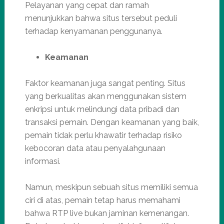
Pelayanan yang cepat dan ramah
menunjukkan bahwa situs tersebut peduli
terhadap kenyamanan penggunanya.
Keamanan
Faktor keamanan juga sangat penting. Situs
yang berkualitas akan menggunakan sistem
enkripsi untuk melindungi data pribadi dan
transaksi pemain. Dengan keamanan yang baik,
pemain tidak perlu khawatir terhadap risiko
kebocoran data atau penyalahgunaan
informasi.
Namun, meskipun sebuah situs memiliki semua
ciri di atas, pemain tetap harus memahami
bahwa RTP live bukan jaminan kemenangan.