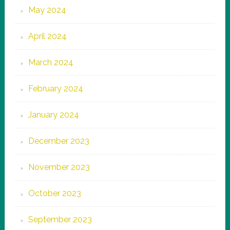
May 2024
April 2024
March 2024
February 2024
January 2024
December 2023
November 2023
October 2023
September 2023