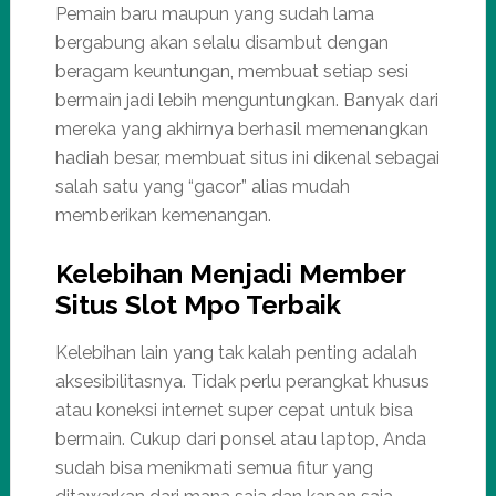
Pemain baru maupun yang sudah lama
bergabung akan selalu disambut dengan
beragam keuntungan, membuat setiap sesi
bermain jadi lebih menguntungkan. Banyak dari
mereka yang akhirnya berhasil memenangkan
hadiah besar, membuat situs ini dikenal sebagai
salah satu yang “gacor” alias mudah
memberikan kemenangan.
Kelebihan Menjadi Member
Situs Slot Mpo Terbaik
Kelebihan lain yang tak kalah penting adalah
aksesibilitasnya. Tidak perlu perangkat khusus
atau koneksi internet super cepat untuk bisa
bermain. Cukup dari ponsel atau laptop, Anda
sudah bisa menikmati semua fitur yang