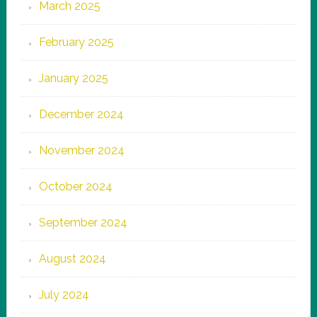
March 2025
February 2025
January 2025
December 2024
November 2024
October 2024
September 2024
August 2024
July 2024