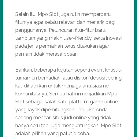
Selain itu, Mpo Slot juga rutin memperbarui
fiturnya agar selalu relevan dan menarik bagi
penggunanya. Peluncuran fitur-fitur baru,
tampilan yang makin user-friendly, serta inovasi
pada jenis permainan terus dilakukan agar
pemain tidak merasa bosan.
Bahkan, beberapa kejutan seperti event khusus,
turnamen berhadiah, atau diskon deposit sering
kali dihadirkan untuk menjaga antusiasme
komunitasnya. Semua hal ini menjadikan Mpo
Slot sebagai salah satu platform game online
yang layak diperhitungkan. Jadi, jika Anda
sedang mencari situs judi online yang tidak
hanya seru tapi juga menguntungkan, Mpo Slot
adalah pilihan yang patut dicoba.