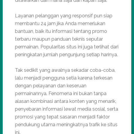
ditawarkan dari mana saja dan kapan saja.
Layanan pelanggan yang responsif pun siap
membantu 24 jam jika Anda memerlukan
bantuan, baik itu informasi tentang promo
terbaru maupun panduan teknis seputar
permainan. Popularitas situs ini juga terlihat dari
peningkatan jumlah pengunjung setiap harinya.
Tak sedikit yang awalnya sekadar coba-coba,
lalu menjadi pengguna setia karena terkesan
dengan pelayanan dan keseruan
permainannya. Fenomena ini bukan tanpa
alasan kombinasi antara konten yang menarik,
penyebaran informasi lewat media sosial, serta
promosi yang tepat sasaran menjadi faktor
pendukung utama meningkatnya trafik ke situs
ini.