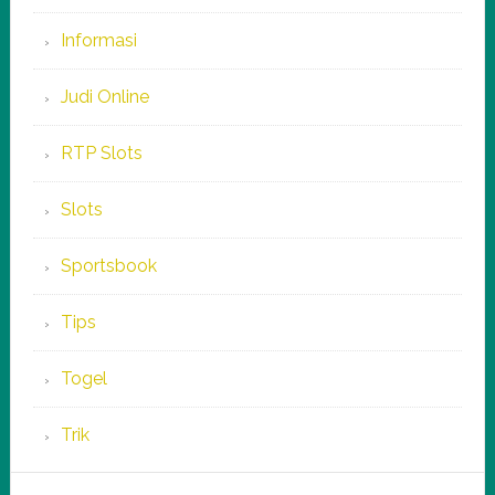
Informasi
Judi Online
RTP Slots
Slots
Sportsbook
Tips
Togel
Trik