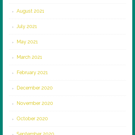
August 2021
July 2021
May 2021
March 2021
February 2021
December 2020
November 2020
October 2020
September 2020