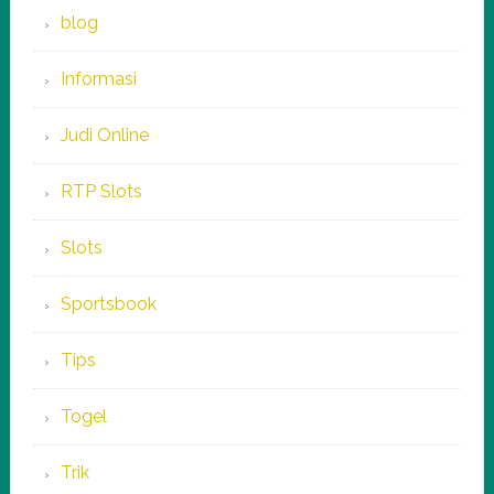
blog
Informasi
Judi Online
RTP Slots
Slots
Sportsbook
Tips
Togel
Trik