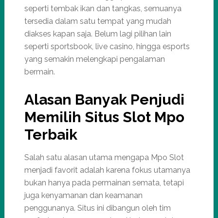
seperti tembak ikan dan tangkas, semuanya
tersedia dalam satu tempat yang mudah
diakses kapan saja. Belum lagi pilihan lain
seperti sportsbook, live casino, hingga esports
yang semakin melengkapi pengalaman
bermain.
Alasan Banyak Penjudi
Memilih Situs Slot Mpo
Terbaik
Salah satu alasan utama mengapa Mpo Slot
menjadi favorit adalah karena fokus utamanya
bukan hanya pada permainan semata, tetapi
juga kenyamanan dan keamanan
penggunanya. Situs ini dibangun oleh tim