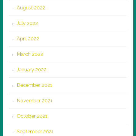
August 2022
July 2022
April 2022
March 2022
January 2022
December 2021
November 2021
October 2021
September 2021