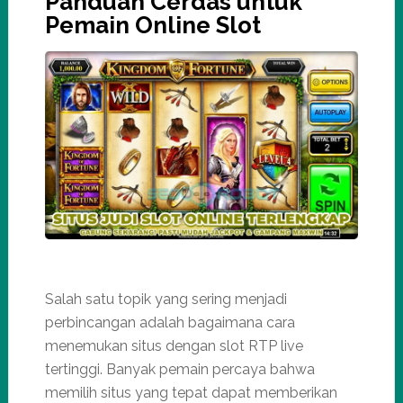
Panduan Cerdas untuk
Pemain Online Slot
Salah satu topik yang sering menjadi
perbincangan adalah bagaimana cara
menemukan situs dengan slot RTP live
tertinggi.
Banyak pemain percaya bahwa
memilih situs yang tepat dapat memberikan