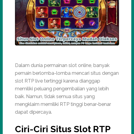
Dalam dunia permainan slot online, banyak
pemain berlomba-lomba mencari situs dengan
slot RTP live tertinggi karena dianggap
memiliki peluang pengembalian yang lebih
baik. Namun, tidak semua situs yang
mengklaim memiliki RTP tinggi benar-benar
dapat dipercaya.
Ciri-Ciri Situs Slot RTP