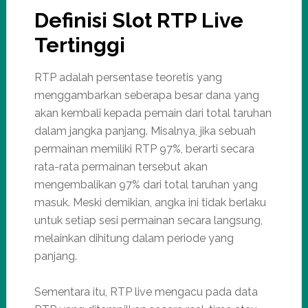
Definisi Slot RTP Live
Tertinggi
RTP adalah persentase teoretis yang
menggambarkan seberapa besar dana yang
akan kembali kepada pemain dari total taruhan
dalam jangka panjang. Misalnya, jika sebuah
permainan memiliki RTP 97%, berarti secara
rata-rata permainan tersebut akan
mengembalikan 97% dari total taruhan yang
masuk. Meski demikian, angka ini tidak berlaku
untuk setiap sesi permainan secara langsung,
melainkan dihitung dalam periode yang
panjang.
Sementara itu, RTP live mengacu pada data