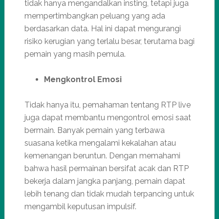
tidak hanya mengandalkan insting, tetapi juga
mempertimbangkan peluang yang ada
berdasarkan data. Hal ini dapat mengurangi
risiko kerugian yang terlalu besar, terutama bagi
pemain yang masih pemula.
Mengkontrol Emosi
Tidak hanya itu, pemahaman tentang RTP live
juga dapat membantu mengontrol emosi saat
bermain. Banyak pemain yang terbawa
suasana ketika mengalami kekalahan atau
kemenangan beruntun. Dengan memahami
bahwa hasil permainan bersifat acak dan RTP
bekerja dalam jangka panjang, pemain dapat
lebih tenang dan tidak mudah terpancing untuk
mengambil keputusan impulsif.