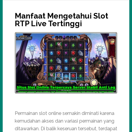
Manfaat Mengetahui Slot
RTP Live Tertinggi
Permainan slot online semakin diminati karena
kemudahan akses dan variasi permainan yang
ditawarkan. Di balik keseruan tersebut, terdapat