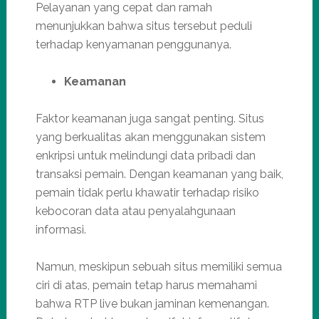
Pelayanan yang cepat dan ramah
menunjukkan bahwa situs tersebut peduli
terhadap kenyamanan penggunanya.
Keamanan
Faktor keamanan juga sangat penting. Situs
yang berkualitas akan menggunakan sistem
enkripsi untuk melindungi data pribadi dan
transaksi pemain. Dengan keamanan yang baik,
pemain tidak perlu khawatir terhadap risiko
kebocoran data atau penyalahgunaan
informasi.
Namun, meskipun sebuah situs memiliki semua
ciri di atas, pemain tetap harus memahami
bahwa RTP live bukan jaminan kemenangan.