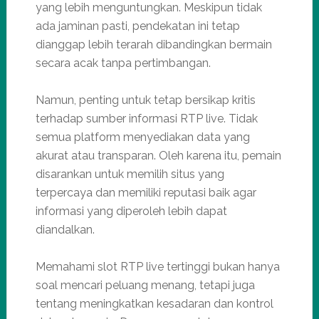
yang lebih menguntungkan. Meskipun tidak
ada jaminan pasti, pendekatan ini tetap
dianggap lebih terarah dibandingkan bermain
secara acak tanpa pertimbangan.
Namun, penting untuk tetap bersikap kritis
terhadap sumber informasi RTP live. Tidak
semua platform menyediakan data yang
akurat atau transparan. Oleh karena itu, pemain
disarankan untuk memilih situs yang
terpercaya dan memiliki reputasi baik agar
informasi yang diperoleh lebih dapat
diandalkan.
Memahami slot RTP live tertinggi bukan hanya
soal mencari peluang menang, tetapi juga
tentang meningkatkan kesadaran dan kontrol