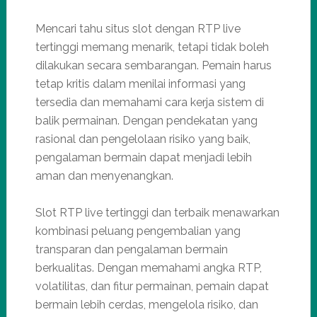
Mencari tahu situs slot dengan RTP live
tertinggi memang menarik, tetapi tidak boleh
dilakukan secara sembarangan. Pemain harus
tetap kritis dalam menilai informasi yang
tersedia dan memahami cara kerja sistem di
balik permainan. Dengan pendekatan yang
rasional dan pengelolaan risiko yang baik,
pengalaman bermain dapat menjadi lebih
aman dan menyenangkan.
Slot RTP live tertinggi dan terbaik menawarkan
kombinasi peluang pengembalian yang
transparan dan pengalaman bermain
berkualitas. Dengan memahami angka RTP,
volatilitas, dan fitur permainan, pemain dapat
bermain lebih cerdas, mengelola risiko, dan