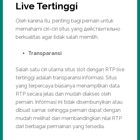
Live Tertinggi
Oleh karena itu, penting bagi pemain untuk
memahami ciri-ciri situs yang действительно
berkualitas agar tidak salah memilih.
Transparansi
Salah satu ciri utama situs slot dengan RTP live
tertinggi adalah transparansi informasi. Situs
yang terpercaya biasanya menampilkan data
RTP secara jelas dan mudah diakses oleh
pemain. Informasi ini tidak disembunyikan atau
dibuat samar, sehingga pemain dapat dengan
mudah melihat dan membandingkan nilai RTP
dari berbagai permainan yang tersedia.