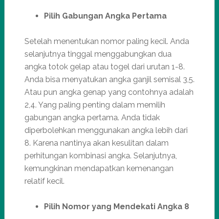
Pilih Gabungan Angka Pertama
Setelah menentukan nomor paling kecil. Anda
selanjutnya tinggal menggabungkan dua
angka totok gelap atau togel dari urutan 1-8.
Anda bisa menyatukan angka ganjil semisal 3,5.
Atau pun angka genap yang contohnya adalah
2,4. Yang paling penting dalam memilih
gabungan angka pertama. Anda tidak
diperbolehkan menggunakan angka lebih dari
8. Karena nantinya akan kesulitan dalam
perhitungan kombinasi angka. Selanjutnya,
kemungkinan mendapatkan kemenangan
relatif kecil.
Pilih Nomor yang Mendekati Angka 8