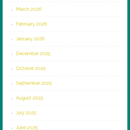
March 2026
February 2026
January 2026
December 2025
October 2025
September 2025
August 2025
July 2025
June 2025