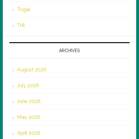
Togel
Trik
ARCHIVES
August 2026
July 2026
June 2026
May 2026
April 2026