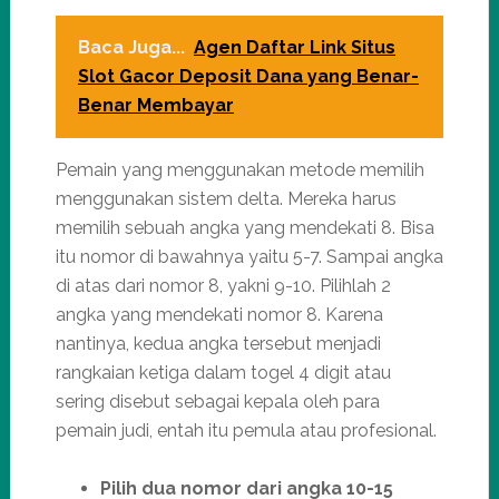
Baca Juga...
Agen Daftar Link Situs
Slot Gacor Deposit Dana yang Benar-
Benar Membayar
Pemain yang menggunakan metode memilih
menggunakan sistem delta. Mereka harus
memilih sebuah angka yang mendekati 8. Bisa
itu nomor di bawahnya yaitu 5-7. Sampai angka
di atas dari nomor 8, yakni 9-10. Pilihlah 2
angka yang mendekati nomor 8. Karena
nantinya, kedua angka tersebut menjadi
rangkaian ketiga dalam togel 4 digit atau
sering disebut sebagai kepala oleh para
pemain judi, entah itu pemula atau profesional.
Pilih dua nomor dari angka 10-15