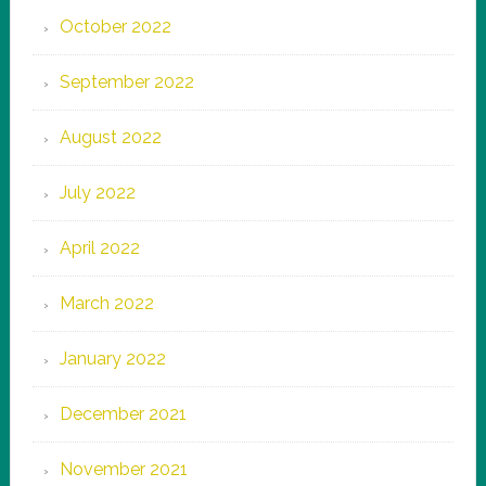
October 2022
September 2022
August 2022
July 2022
April 2022
March 2022
January 2022
December 2021
November 2021