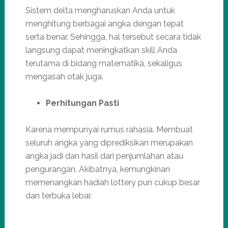
Sistem delta mengharuskan Anda untuk
menghitung berbagai angka dengan tepat
serta benar. Sehingga, hal tersebut secara tidak
langsung dapat meningkatkan skill Anda
terutama di bidang matematika, sekaligus
mengasah otak juga.
Perhitungan Pasti
Karena mempunyai rumus rahasia. Membuat
seluruh angka yang diprediksikan merupakan
angka jadi dan hasil dari penjumlahan atau
pengurangan. Akibatnya, kemungkinan
memenangkan hadiah lottery pun cukup besar
dan terbuka lebar.