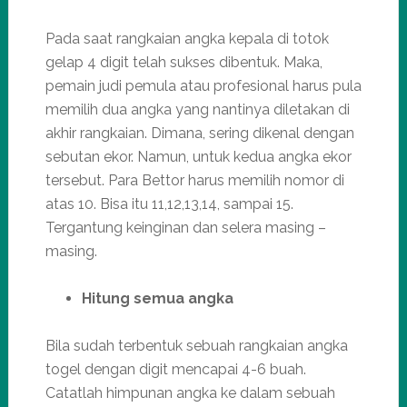
Pada saat rangkaian angka kepala di totok
gelap 4 digit telah sukses dibentuk. Maka,
pemain judi pemula atau profesional harus pula
memilih dua angka yang nantinya diletakan di
akhir rangkaian. Dimana, sering dikenal dengan
sebutan ekor. Namun, untuk kedua angka ekor
tersebut. Para Bettor harus memilih nomor di
atas 10. Bisa itu 11,12,13,14, sampai 15.
Tergantung keinginan dan selera masing –
masing.
Hitung semua angka
Bila sudah terbentuk sebuah rangkaian angka
togel dengan digit mencapai 4-6 buah.
Catatlah himpunan angka ke dalam sebuah