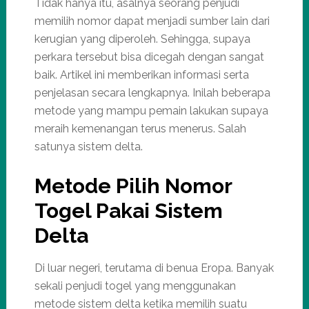
Tidak hanya itu, asalnya seorang penjudi
memilih nomor dapat menjadi sumber lain dari
kerugian yang diperoleh. Sehingga, supaya
perkara tersebut bisa dicegah dengan sangat
baik. Artikel ini memberikan informasi serta
penjelasan secara lengkapnya. Inilah beberapa
metode yang mampu pemain lakukan supaya
meraih kemenangan terus menerus. Salah
satunya sistem delta.
Metode Pilih Nomor
Togel Pakai Sistem
Delta
Di luar negeri, terutama di benua Eropa. Banyak
sekali penjudi togel yang menggunakan
metode sistem delta ketika memilih suatu