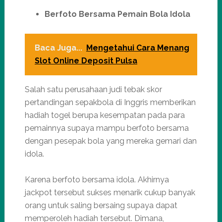
Berfoto Bersama Pemain Bola Idola
Baca Juga...
Mengetahui Cara Menang
Slot Online Deposit Pulsa
Salah satu perusahaan judi tebak skor
pertandingan sepakbola di Inggris memberikan
hadiah togel berupa kesempatan pada para
pemainnya supaya mampu berfoto bersama
dengan pesepak bola yang mereka gemari dan
idola.
Karena berfoto bersama idola. Akhirnya
jackpot tersebut sukses menarik cukup banyak
orang untuk saling bersaing supaya dapat
memperoleh hadiah tersebut. Dimana,