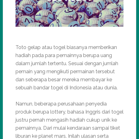
Toto gelap atau togel biasanya memberikan
hadiah pada para pemainnya berupa uang
dalam jumlah tertentu. Sesuai dengan jumlah
pemain yang mengikuti permainan tersebut
dan seberapa besar mereka membayar ke
sebuah bandar togel di Indonesia atau dunia.
Namun, beberapa perusahaan penyedia
produk berupa lottery, bahasa Inggris dari togel
justru pernah mengasih hadiah cukup unik ke
pemainnya. Dari mulai kendaraan sampai tiket
liburan ke planet mars. Inilah ulasan serta