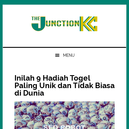
Skip
Skip
Skip
to
to
to
primary
main
primary
navigation
content
sidebar
MENU
Inilah 9 Hadiah Togel
Paling Unik dan Tidak Biasa
di Dunia