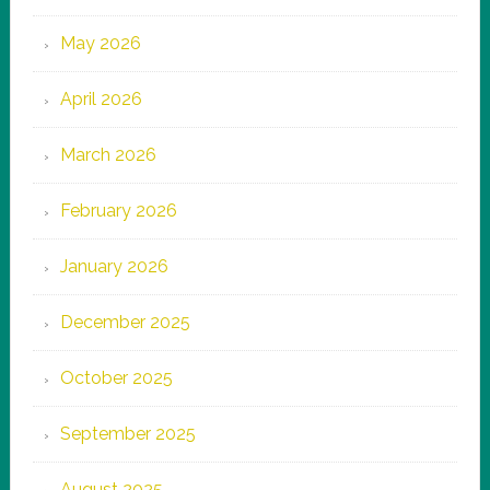
May 2026
April 2026
March 2026
February 2026
January 2026
December 2025
October 2025
September 2025
August 2025