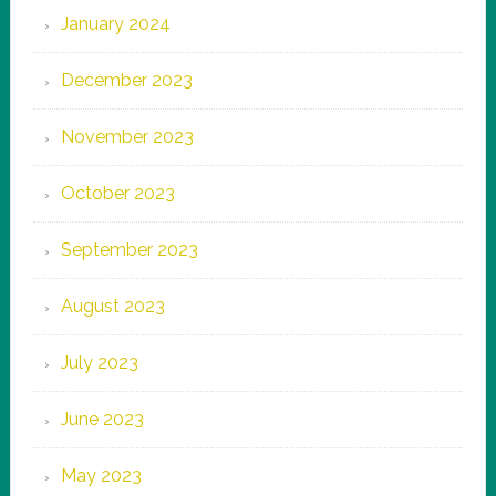
January 2024
December 2023
November 2023
October 2023
September 2023
August 2023
July 2023
June 2023
May 2023