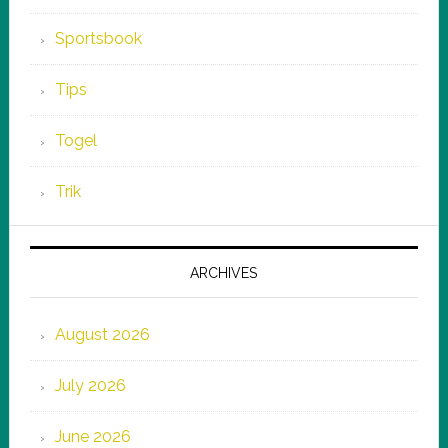
Sportsbook
Tips
Togel
Trik
ARCHIVES
August 2026
July 2026
June 2026