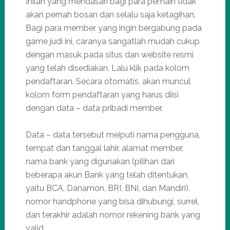
Inilah yang mendasari bagi para pemain tidak
akan pernah bosan dan selalu saja ketagihan.
Bagi para member yang ingin bergabung pada
game judi ini, caranya sangatlah mudah cukup
dengan masuk pada situs dan website resmi
yang telah disediakan. Lalu klik pada kolom
pendaftaran. Secara otomatis, akan muncul
kolom form pendaftaran yang harus diisi
dengan data – data pribadi member.
Data – data tersebut meiputi nama pengguna,
tempat dan tanggal lahir, alamat member,
nama bank yang digunakan (pilihan dari
beberapa akun Bank yang telah ditentukan,
yaitu BCA, Danamon, BRI, BNI, dan Mandiri),
nomor handphone yang bisa dihubungi, surrel,
dan terakhir adalah nomor rekening bank yang
valid.