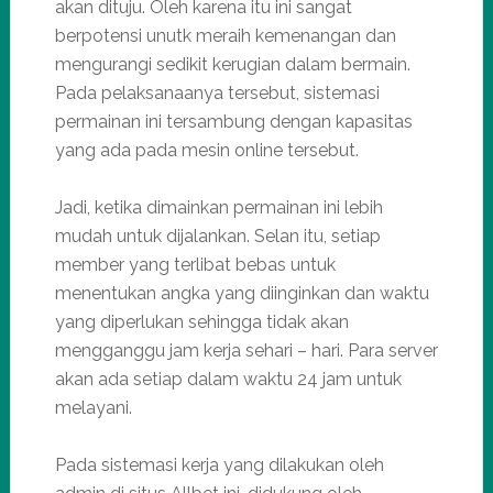
akan dituju. Oleh karena itu ini sangat
berpotensi unutk meraih kemenangan dan
mengurangi sedikit kerugian dalam bermain.
Pada pelaksanaanya tersebut, sistemasi
permainan ini tersambung dengan kapasitas
yang ada pada mesin online tersebut.
Jadi, ketika dimainkan permainan ini lebih
mudah untuk dijalankan. Selan itu, setiap
member yang terlibat bebas untuk
menentukan angka yang diinginkan dan waktu
yang diperlukan sehingga tidak akan
mengganggu jam kerja sehari – hari. Para server
akan ada setiap dalam waktu 24 jam untuk
melayani.
Pada sistemasi kerja yang dilakukan oleh