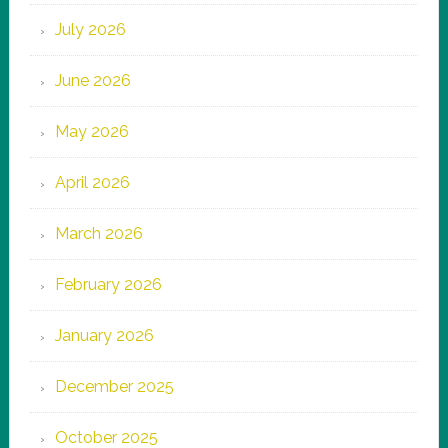
July 2026
June 2026
May 2026
April 2026
March 2026
February 2026
January 2026
December 2025
October 2025