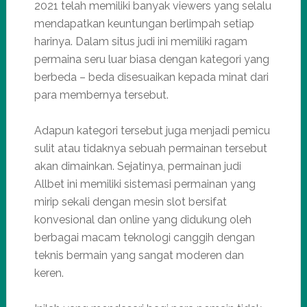
2021 telah memiliki banyak viewers yang selalu
mendapatkan keuntungan berlimpah setiap
harinya. Dalam situs judi ini memiliki ragam
permaina seru luar biasa dengan kategori yang
berbeda – beda disesuaikan kepada minat dari
para membernya tersebut.
Adapun kategori tersebut juga menjadi pemicu
sulit atau tidaknya sebuah permainan tersebut
akan dimainkan. Sejatinya, permainan judi
Allbet ini memiliki sistemasi permainan yang
mirip sekali dengan mesin slot bersifat
konvesional dan online yang didukung oleh
berbagai macam teknologi canggih dengan
teknis bermain yang sangat moderen dan
keren.