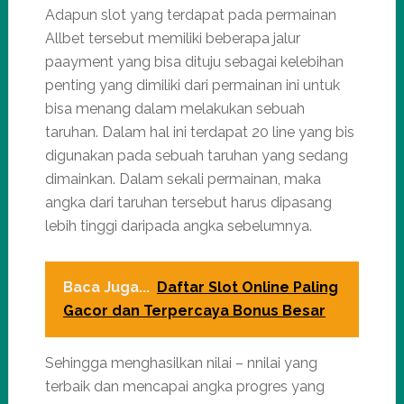
Adapun slot yang terdapat pada permainan
Allbet tersebut memiliki beberapa jalur
paayment yang bisa dituju sebagai kelebihan
penting yang dimiliki dari permainan ini untuk
bisa menang dalam melakukan sebuah
taruhan. Dalam hal ini terdapat 20 line yang bis
digunakan pada sebuah taruhan yang sedang
dimainkan. Dalam sekali permainan, maka
angka dari taruhan tersebut harus dipasang
lebih tinggi daripada angka sebelumnya.
Baca Juga...
Daftar Slot Online Paling
Gacor dan Terpercaya Bonus Besar
Sehingga menghasilkan nilai – nnilai yang
terbaik dan mencapai angka progres yang