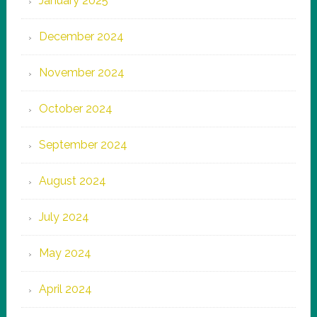
January 2025
December 2024
November 2024
October 2024
September 2024
August 2024
July 2024
May 2024
April 2024