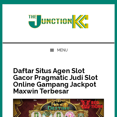
Skip
Skip
Skip
to
to
to
primary
main
primary
navigation
content
sidebar
MENU
Daftar Situs Agen Slot
Gacor Pragmatic Judi Slot
Online Gampang Jackpot
Maxwin Terbesar