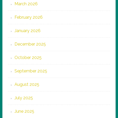
March 2026
February 2026
January 2026
December 2025
October 2025
September 2025
August 2025
July 2025
June 2025