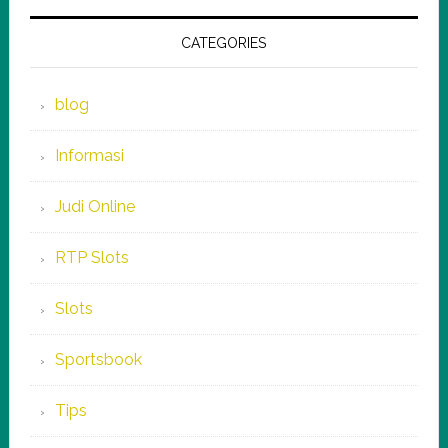
CATEGORIES
blog
Informasi
Judi Online
RTP Slots
Slots
Sportsbook
Tips