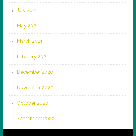
July 2021
May 2021
March 2021
February 2021
December 2020
November 2020
October 2020
September 2020