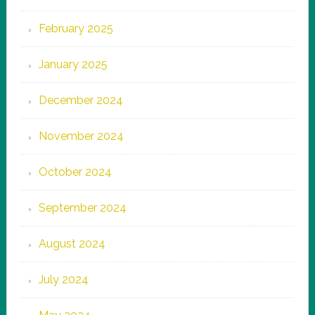
February 2025
January 2025
December 2024
November 2024
October 2024
September 2024
August 2024
July 2024