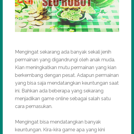
Mengingat sekarang ada banyak sekali jenih
permainan yang digandrungi oleh anak muda.
Kian meningkatkan mutu permainan yang kian
berkembang dengan pesat. Adapun permainan
yang bisa saja mendatangkan keuntungan saat
ini. Bahkan ada beberapa yang sekarang
menjadikan game online sebagai salah satu
cara pemasukan.
Mengingat bisa mendatangkan banyak
keuntungan. Kira-kira game apa yang kini