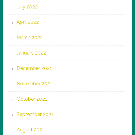
July 2022
April 2022
March 2022
January 2022
December 2021
November 2021
October 2021
September 2021
August 2021