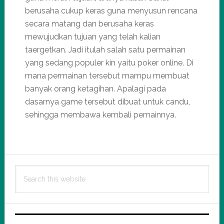
berusaha cukup keras guna menyusun rencana
secara matang dan berusaha keras
mewujudkan tujuan yang telah kalian
taergetkan. Jadi itulah salah satu permainan
yang sedang populer kin yaitu poker online. Di
mana permainan tersebut mampu membuat
banyak orang ketagihan. Apalagi pada
dasarnya game tersebut dibuat untuk candu,
sehingga membawa kembali pemainnya.
Primary
Search
Sidebar
this
website