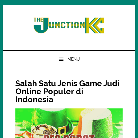
Skip
Skip
Skip
to
to
to
primary
main
primary
navigation
content
sidebar
MENU
Salah Satu Jenis Game Judi
Online Populer di
Indonesia