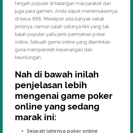
tengah populer di kalangan masyarakat dan
juga para gamers. Anda dapat menemukannya
di lexus 888, Meskipun ada banyak sekali
jenisnya, namun salah satunya kini yang tak
kalah populer yaitu jenis permainan poker
online. Sebuah game online yang diaminkan
guna memperoleh kesenangan dan
keuntungan.
Nah di bawah inilah
penjelasan lebih
mengenai game poker
online yang sedang
marak ini:
Sejarah lahirnya poker online