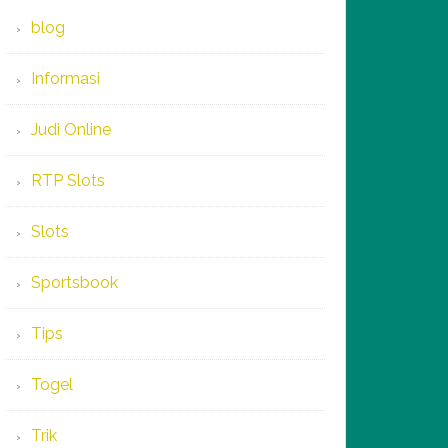
blog
Informasi
Judi Online
RTP Slots
Slots
Sportsbook
Tips
Togel
Trik