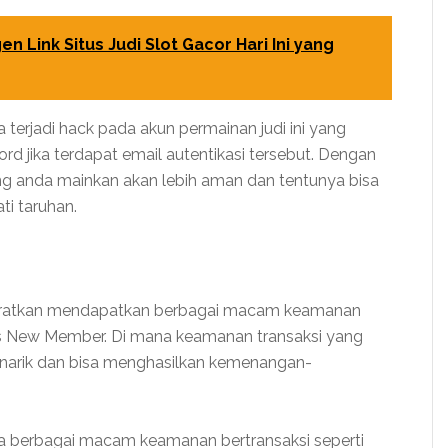
en Link Situs Judi Slot Gacor Hari Ini yang
a terjadi hack pada akun permainan judi ini yang
rd jika terdapat email autentikasi tersebut. Dengan
ng anda mainkan akan lebih aman dan tentunya bisa
i taruhan.
mberatkan mendapatkan berbagai macam keamanan
us New Member. Di mana keamanan transaksi yang
enarik dan bisa menghasilkan kemenangan-
ya berbagai macam keamanan bertransaksi seperti