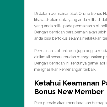
Di dalam permainan Slot Online Bonus Ne
khawatir akan data yang anda miliki di 
yang anda miliki pada permainan slot onli
Dengan demikian para pemain akan lebih
anda bisa berfokus selama melakukan tar
Permainan slot online ini juga begitu mud
dinikmati secara mudah menggunakan per
Dengan demikian ini Tentunya game jadi 
menghasilkan kemenangan terbaik.
Ketahui Keamanan Pal
Bonus New Member
Para pemain akan mendapatkan berbaga