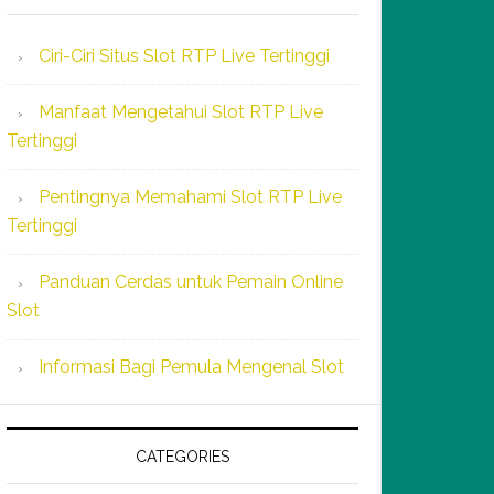
Ciri-Ciri Situs Slot RTP Live Tertinggi
Manfaat Mengetahui Slot RTP Live
Tertinggi
Pentingnya Memahami Slot RTP Live
Tertinggi
Panduan Cerdas untuk Pemain Online
Slot
Informasi Bagi Pemula Mengenal Slot
CATEGORIES