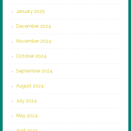
January 2025
December 2024
November 2024
October 2024
September 2024
August 2024
July 2024
May 2024
April 2024