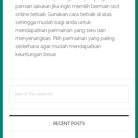
pemain lakukan jika ingin memilih bermain slot
online terbaik. Gunakan cara terbaik di atas
sehingga mudah bagi anda untuk
mendapatkan permainan yang seru dan
menyenangkan. Pilih permainan yang paling
sederhana agar mudah mendapatkan
keuntungan besar.
Primary
Search
Sidebar
this
website
RECENT POSTS