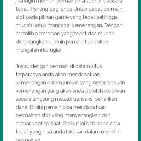
jika ingin memilih permainan slot online secara
tepat. Penting bagi anda Untuk dapat bermain
slot pada pilihan game yang tepat sehingga
mudah untuk mencapai kemenangan. Dengan
memilih permainan yang tepat dan mudah
dimenangkan dijamin pemain tidak akan
mengalami kerugian.
Justru dengan bermain di dalam situs
terpercaya anda akan mendapatkan
kemenangan dalam jumlah yang besar. Sebuah
kemenangan yang akan anda peroleh diberikan
secara langsung melalui transaksi penarikan
dana. Di sini pemain bisa mendapatkan
permainan slot yang menyenangkan dan
menarik setiap saat. Berikut ini beberapa cara
tepat yang bisa anda lakukan dalam memilih
permainan.