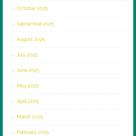
October 2025
September 2025
August 2025
July 2025
June 2025
May 2025
April 2025
March 2025
February 2025