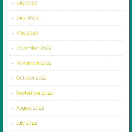
July 2023
June 2023
May 2023
December 2022
November 2022
October 2022
September 2022
August 2022
July 2022