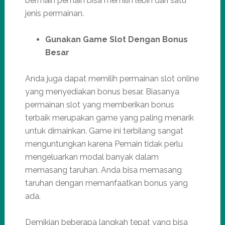
bermain pemain bisa memilih lebih dari satu
jenis permainan.
Gunakan Game Slot Dengan Bonus
Besar
Anda juga dapat memilih permainan slot online
yang menyediakan bonus besar. Biasanya
permainan slot yang memberikan bonus
terbaik merupakan game yang paling menarik
untuk dimainkan. Game ini terbilang sangat
menguntungkan karena Pemain tidak perlu
mengeluarkan modal banyak dalam
memasang taruhan. Anda bisa memasang
taruhan dengan memanfaatkan bonus yang
ada.
Demikian beberapa langkah tepat yang bisa