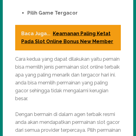
Pilih Game Tergacor
Baca Juga...
Keamanan Paling Ketat
Pada Slot Online Bonus New Member
Cara kedua yang dapat dilakukan yaitu pemain
bisa memilih jenis permainan slot online terbaik
apa yang paling menarik dan tergacor hari ini.
anda bisa memilih permainan yang paling
gacor sehingga tidak mengalami kerugian
besar.
Dengan bermain di dalam agen terbaik resmi
anda akan mendapatkan permainan slot gacor
dari semua provider terpercaya. Pilih permainan