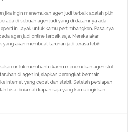
 jika ingin menemukan agen judi terbaik adalah pilih
berada di sebuah agen judi yang di dalamnya ada
perti ini layak untuk kamu pertimbangkan. Pasalnya
ada agen judi online terbaik saja. Mereka akan
k yang akan membuat taruhan jadi terasa lebih
 lakukan untuk membantu kamu menemukan agen slot
taruhan di agen ini, siapkan perangkat bermain
 internet yang cepat dan stabil. Setelah persiapan
h bisa dinikmati kapan saja yang kamu inginkan.