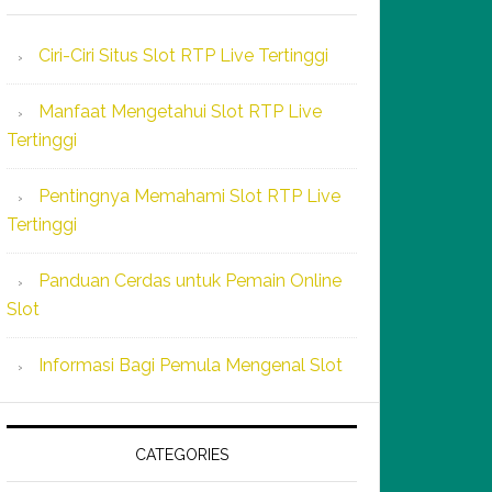
Ciri-Ciri Situs Slot RTP Live Tertinggi
Manfaat Mengetahui Slot RTP Live
Tertinggi
Pentingnya Memahami Slot RTP Live
Tertinggi
Panduan Cerdas untuk Pemain Online
Slot
Informasi Bagi Pemula Mengenal Slot
CATEGORIES