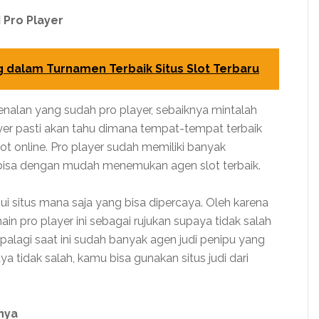
Pro Player
g dalam Turnamen Terbaik Situs Slot Terbaru
nalan yang sudah pro player, sebaiknya mintalah
yer pasti akan tahu dimana tempat-tempat terbaik
ot online. Pro player sudah memiliki banyak
sa dengan mudah menemukan agen slot terbaik.
i situs mana saja yang bisa dipercaya. Oleh karena
ain pro player ini sebagai rujukan supaya tidak salah
palagi saat ini sudah banyak agen judi penipu yang
a tidak salah, kamu bisa gunakan situs judi dari
nya