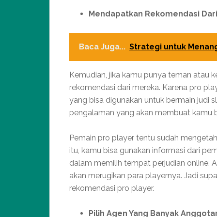
Mendapatkan Rekomendasi Dari 
Baca Juga...
Strategi untuk Menan
Kemudian, jika kamu punya teman atau ke
rekomendasi dari mereka. Karena pro pla
yang bisa digunakan untuk bermain judi sl
pengalaman yang akan membuat kamu bi
Pemain pro player tentu sudah mengetahu
itu, kamu bisa gunakan informasi dari pem
dalam memilih tempat perjudian online. A
akan merugikan para playernya. Jadi supay
rekomendasi pro player.
Pilih Agen Yang Banyak Anggota