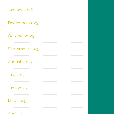
January 2026
December 2025
October 2025
September 2025
August 2025
July 2025
June 2025
May 2025
April 2025