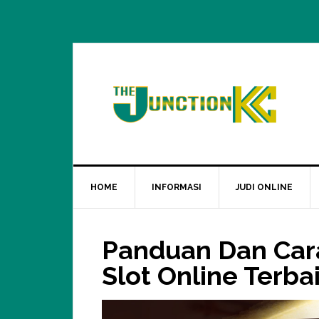
Skip
Skip
Skip
to
to
to
primary
main
primary
navigation
content
sidebar
HOME
INFORMASI
JUDI ONLINE
Panduan Dan Ca
Slot Online Terba