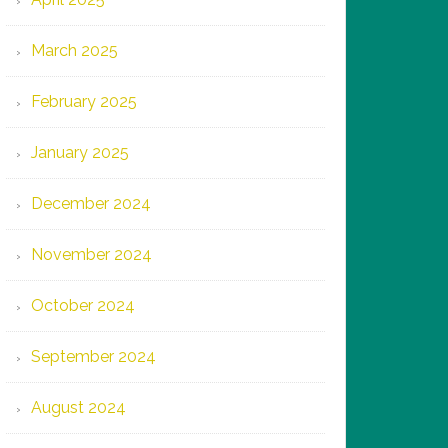
March 2025
February 2025
January 2025
December 2024
November 2024
October 2024
September 2024
August 2024