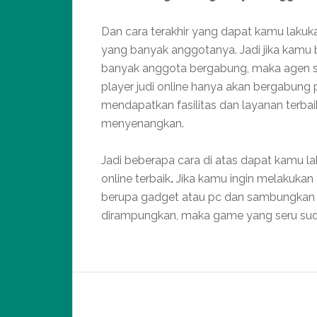
Dan cara terakhir yang dapat kamu lakukan
yang banyak anggotanya. Jadi jika kamu 
banyak anggota bergabung, maka agen se
player judi online hanya akan bergabung p
mendapatkan fasilitas dan layanan terbai
menyenangkan.
Jadi beberapa cara di atas dapat kamu
online terbaik
.
Jika kamu ingin melakukan 
berupa gadget atau pc dan sambungkan ke
dirampungkan, maka game yang seru suda