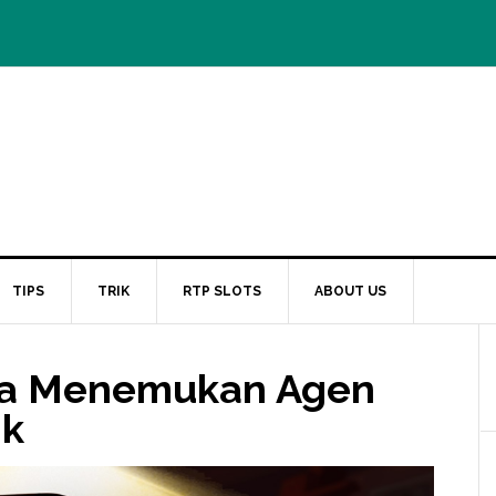
TIPS
TRIK
RTP SLOTS
ABOUT US
ra Menemukan Agen
ik