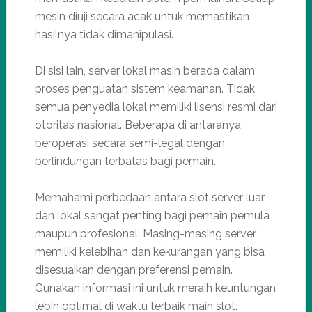
mesin diuji secara acak untuk memastikan
hasilnya tidak dimanipulasi.
Di sisi lain, server lokal masih berada dalam
proses penguatan sistem keamanan. Tidak
semua penyedia lokal memiliki lisensi resmi dari
otoritas nasional. Beberapa di antaranya
beroperasi secara semi-legal dengan
perlindungan terbatas bagi pemain.
Memahami perbedaan antara slot server luar
dan lokal sangat penting bagi pemain pemula
maupun profesional. Masing-masing server
memiliki kelebihan dan kekurangan yang bisa
disesuaikan dengan preferensi pemain.
Gunakan informasi ini untuk meraih keuntungan
lebih optimal di waktu terbaik main slot.