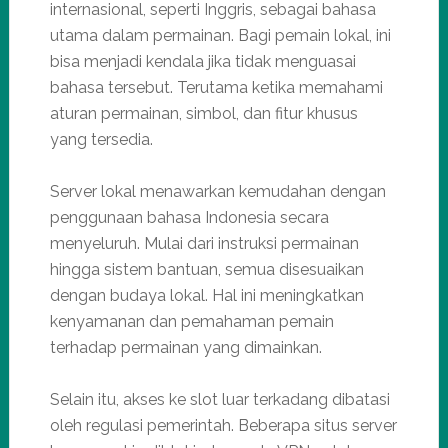
internasional, seperti Inggris, sebagai bahasa
utama dalam permainan. Bagi pemain lokal, ini
bisa menjadi kendala jika tidak menguasai
bahasa tersebut. Terutama ketika memahami
aturan permainan, simbol, dan fitur khusus
yang tersedia.
Server lokal menawarkan kemudahan dengan
penggunaan bahasa Indonesia secara
menyeluruh. Mulai dari instruksi permainan
hingga sistem bantuan, semua disesuaikan
dengan budaya lokal. Hal ini meningkatkan
kenyamanan dan pemahaman pemain
terhadap permainan yang dimainkan.
Selain itu, akses ke slot luar terkadang dibatasi
oleh regulasi pemerintah. Beberapa situs server