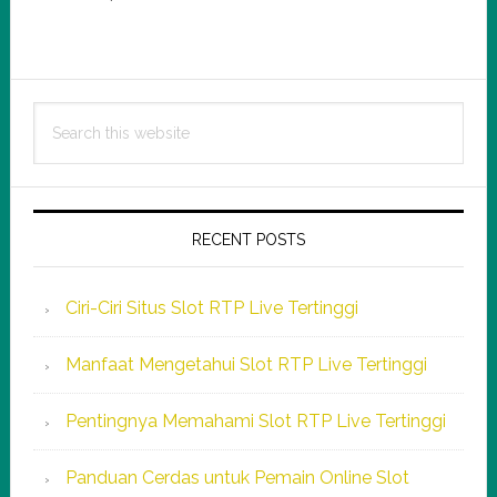
Primary
Search
Sidebar
this
website
RECENT POSTS
Ciri-Ciri Situs Slot RTP Live Tertinggi
Manfaat Mengetahui Slot RTP Live Tertinggi
Pentingnya Memahami Slot RTP Live Tertinggi
Panduan Cerdas untuk Pemain Online Slot