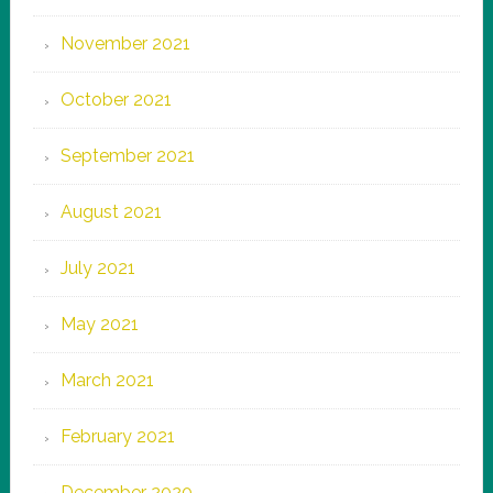
November 2021
October 2021
September 2021
August 2021
July 2021
May 2021
March 2021
February 2021
December 2020