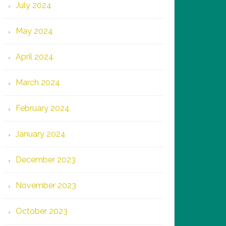
July 2024
May 2024
April 2024
March 2024
February 2024
January 2024
December 2023
November 2023
October 2023