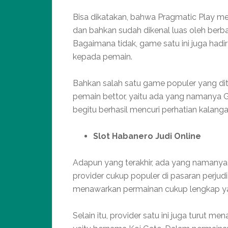
Bisa dikatakan, bahwa Pragmatic Play me
dan bahkan sudah dikenal luas oleh berba
Bagaimana tidak, game satu ini juga had
kepada pemain.
Bahkan salah satu game populer yang dit
pemain bettor, yaitu ada yang namanya G
begitu berhasil mencuri perhatian kalang
Slot Habanero Judi Online
Adapun yang terakhir, ada yang namanya h
provider cukup populer di pasaran perjudi
menawarkan permainan cukup lengkap ya
Selain itu, provider satu ini juga turut 