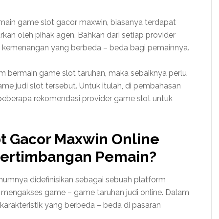
ain game slot gacor maxwin, biasanya terdapat
kan oleh pihak agen. Bahkan dari setiap provider
lai kemenangan yang berbeda – beda bagi pemainnya.
m bermain game slot taruhan, maka sebaiknya perlu
ame judi slot tersebut. Untuk itulah, di pembahasan
it beberapa rekomendasi provider game slot untuk
ot Gacor Maxwin Online
 Pertimbangan Pemain?
 umumnya didefinisikan sebagai sebuah platform
engakses game – game taruhan judi online. Dalam
 karakteristik yang berbeda – beda di pasaran