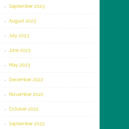
September 2023
August 2023
July 2023
June 2023
May 2023
December 2022
November 2022
October 2022
September 2022