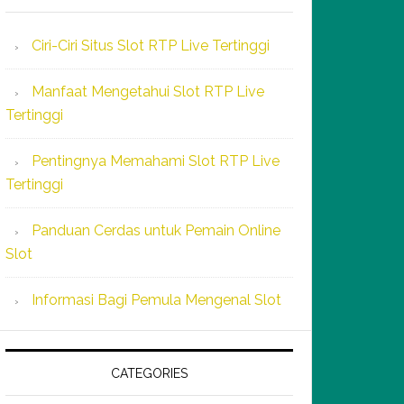
Ciri-Ciri Situs Slot RTP Live Tertinggi
Manfaat Mengetahui Slot RTP Live
Tertinggi
Pentingnya Memahami Slot RTP Live
Tertinggi
Panduan Cerdas untuk Pemain Online
Slot
Informasi Bagi Pemula Mengenal Slot
CATEGORIES