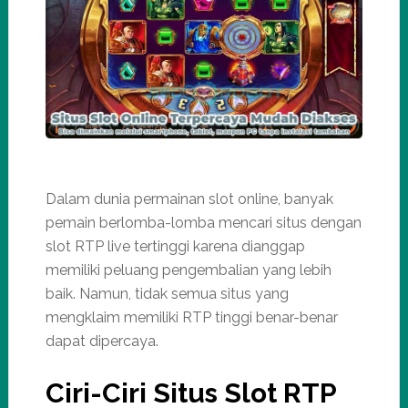
Dalam dunia permainan slot online, banyak
pemain berlomba-lomba mencari situs dengan
slot RTP live tertinggi karena dianggap
memiliki peluang pengembalian yang lebih
baik. Namun, tidak semua situs yang
mengklaim memiliki RTP tinggi benar-benar
dapat dipercaya.
Ciri-Ciri Situs Slot RTP