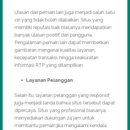
Ulasan dari pemain lain juga menjadi salah satu
ciri yang tidak boleh diabaikan. Situs yang
memiliki reputasi baik biasanya mendapatkan
banyak ulasan positif dari pengguna.
Pengalaman pemain lain dapat memberikan
gambaran mengenai kualitas layanan,
kecepatan transaksi, hingga keakuratan
informasi RTP yang ditampilkan.
Layanan Pelanggan
Selain itu, layanan pelanggan yang responsif
juga menjadi tanda bahwa situs tersebut dapat
dipercaya. Situs yang profesional biasanya
menyediakan dukungan 24 jam untuk
membantu pemain jika mengalami kendala.