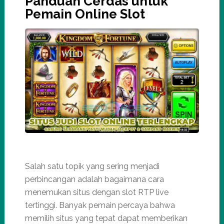
Panduan Cerdas untuk
Pemain Online Slot
Salah satu topik yang sering menjadi
perbincangan adalah bagaimana cara
menemukan situs dengan slot RTP live
tertinggi.
Banyak pemain percaya bahwa
memilih situs yang tepat dapat memberikan