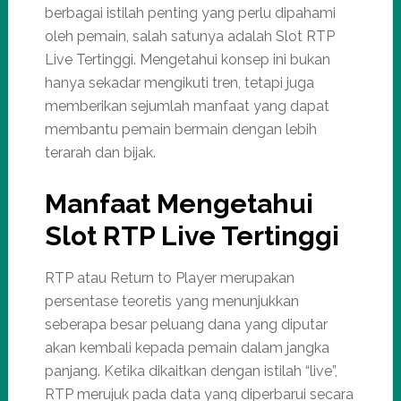
berbagai istilah penting yang perlu dipahami
oleh pemain, salah satunya adalah Slot RTP
Live Tertinggi.
Mengetahui konsep ini bukan
hanya sekadar mengikuti tren, tetapi juga
memberikan sejumlah manfaat yang dapat
membantu pemain bermain dengan lebih
terarah dan bijak.
Manfaat Mengetahui
Slot RTP Live Tertinggi
RTP atau Return to Player merupakan
persentase teoretis yang menunjukkan
seberapa besar peluang dana yang diputar
akan kembali kepada pemain dalam jangka
panjang. Ketika dikaitkan dengan istilah “live”,
RTP merujuk pada data yang diperbarui secara