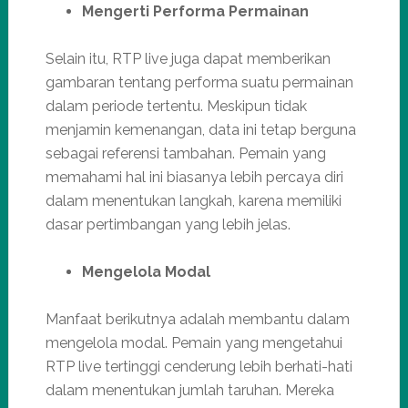
Mengerti Performa Permainan
Selain itu, RTP live juga dapat memberikan
gambaran tentang performa suatu permainan
dalam periode tertentu. Meskipun tidak
menjamin kemenangan, data ini tetap berguna
sebagai referensi tambahan. Pemain yang
memahami hal ini biasanya lebih percaya diri
dalam menentukan langkah, karena memiliki
dasar pertimbangan yang lebih jelas.
Mengelola Modal
Manfaat berikutnya adalah membantu dalam
mengelola modal. Pemain yang mengetahui
RTP live tertinggi cenderung lebih berhati-hati
dalam menentukan jumlah taruhan. Mereka