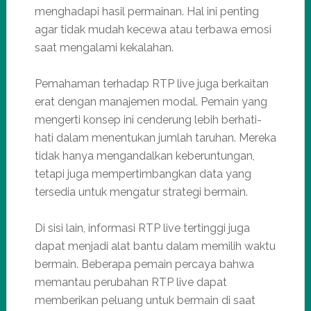
menghadapi hasil permainan. Hal ini penting
agar tidak mudah kecewa atau terbawa emosi
saat mengalami kekalahan.
Pemahaman terhadap RTP live juga berkaitan
erat dengan manajemen modal. Pemain yang
mengerti konsep ini cenderung lebih berhati-
hati dalam menentukan jumlah taruhan. Mereka
tidak hanya mengandalkan keberuntungan,
tetapi juga mempertimbangkan data yang
tersedia untuk mengatur strategi bermain.
Di sisi lain, informasi RTP live tertinggi juga
dapat menjadi alat bantu dalam memilih waktu
bermain. Beberapa pemain percaya bahwa
memantau perubahan RTP live dapat
memberikan peluang untuk bermain di saat