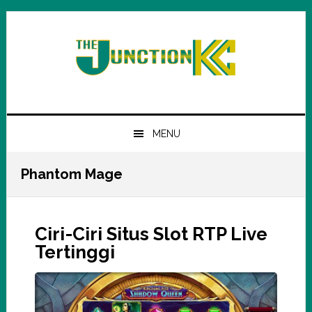
Skip
Skip
Skip
to
to
to
primary
main
primary
navigation
content
sidebar
MENU
Phantom Mage
Ciri-Ciri Situs Slot RTP Live
Tertinggi