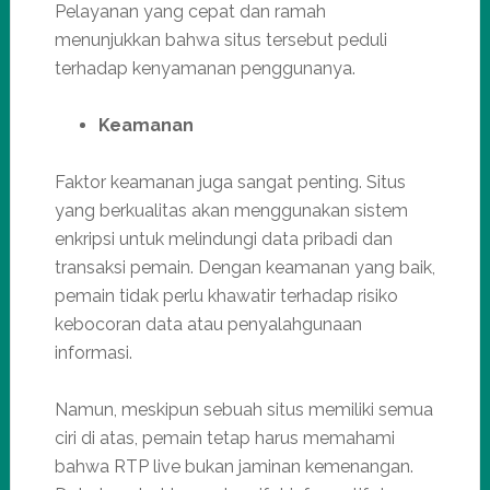
Pelayanan yang cepat dan ramah
menunjukkan bahwa situs tersebut peduli
terhadap kenyamanan penggunanya.
Keamanan
Faktor keamanan juga sangat penting. Situs
yang berkualitas akan menggunakan sistem
enkripsi untuk melindungi data pribadi dan
transaksi pemain. Dengan keamanan yang baik,
pemain tidak perlu khawatir terhadap risiko
kebocoran data atau penyalahgunaan
informasi.
Namun, meskipun sebuah situs memiliki semua
ciri di atas, pemain tetap harus memahami
bahwa RTP live bukan jaminan kemenangan.