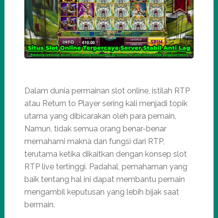
Dalam dunia permainan slot online, istilah RTP
atau Return to Player sering kali menjadi topik
utama yang dibicarakan oleh para pemain.
Namun, tidak semua orang benar-benar
memahami makna dan fungsi dari RTP,
terutama ketika dikaitkan dengan konsep slot
RTP live tertinggi. Padahal, pemahaman yang
baik tentang hal ini dapat membantu pemain
mengambil keputusan yang lebih bijak saat
bermain.