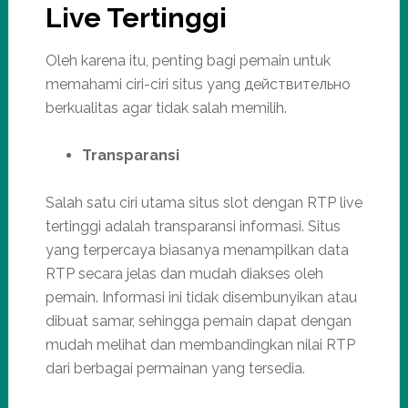
Live Tertinggi
Oleh karena itu, penting bagi pemain untuk
memahami ciri-ciri situs yang действительно
berkualitas agar tidak salah memilih.
Transparansi
Salah satu ciri utama situs slot dengan RTP live
tertinggi adalah transparansi informasi. Situs
yang terpercaya biasanya menampilkan data
RTP secara jelas dan mudah diakses oleh
pemain. Informasi ini tidak disembunyikan atau
dibuat samar, sehingga pemain dapat dengan
mudah melihat dan membandingkan nilai RTP
dari berbagai permainan yang tersedia.