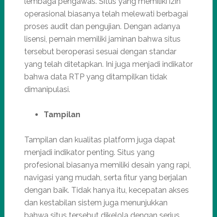
lembaga pengawas. Situs yang memiliki izin
operasional biasanya telah melewati berbagai
proses audit dan pengujian. Dengan adanya
lisensi, pemain memiliki jaminan bahwa situs
tersebut beroperasi sesuai dengan standar
yang telah ditetapkan. Ini juga menjadi indikator
bahwa data RTP yang ditampilkan tidak
dimanipulasi.
Tampilan
Tampilan dan kualitas platform juga dapat
menjadi indikator penting. Situs yang
profesional biasanya memiliki desain yang rapi,
navigasi yang mudah, serta fitur yang berjalan
dengan baik. Tidak hanya itu, kecepatan akses
dan kestabilan sistem juga menunjukkan
bahwa situs tersebut dikelola dengan serius.