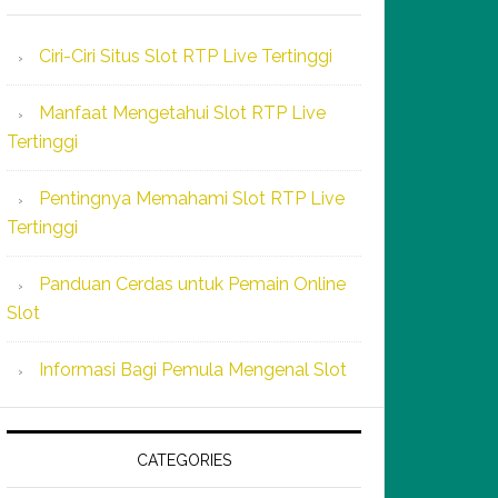
Ciri-Ciri Situs Slot RTP Live Tertinggi
Manfaat Mengetahui Slot RTP Live
Tertinggi
Pentingnya Memahami Slot RTP Live
Tertinggi
Panduan Cerdas untuk Pemain Online
Slot
Informasi Bagi Pemula Mengenal Slot
CATEGORIES