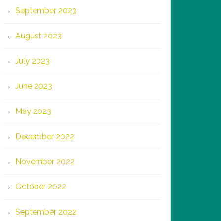
September 2023
August 2023
July 2023
June 2023
May 2023
December 2022
November 2022
October 2022
September 2022