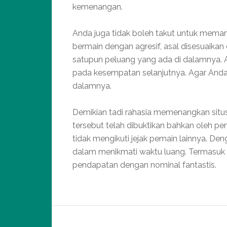
kemenangan.
Anda juga tidak boleh takut untuk meman
bermain dengan agresif, asal disesuaikan
satupun peluang yang ada di dalamnya. 
pada kesempatan selanjutnya. Agar Anda 
dalamnya.
Demikian tadi rahasia memenangkan situs
tersebut telah dibuktikan bahkan oleh pe
tidak mengikuti jejak pemain lainnya. D
dalam menikmati waktu luang. Termasuk m
pendapatan dengan nominal fantastis.