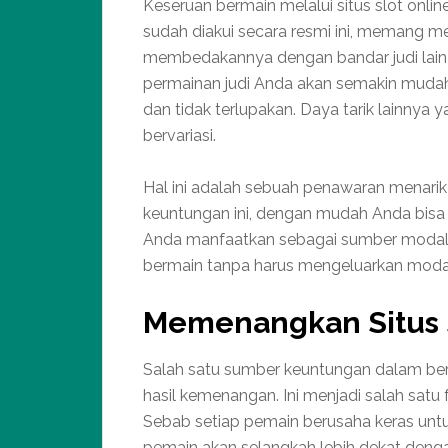
Keseruan bermain melalui situs slot onlin
sudah diakui secara resmi ini, memang me
membedakannya dengan bandar judi lain d
permainan judi Anda akan semakin muda
dan tidak terlupakan. Daya tarik lainnya 
bervariasi.
Hal ini adalah sebuah penawaran menarik 
keuntungan ini, dengan mudah Anda bisa 
Anda manfaatkan sebagai sumber modal t
bermain tanpa harus mengeluarkan moda
Memenangkan Situs 
Salah satu sumber keuntungan dalam berma
hasil kemenangan. Ini menjadi salah satu 
Sebab setiap pemain berusaha keras unt
pemain akan selangkah lebih dekat denga