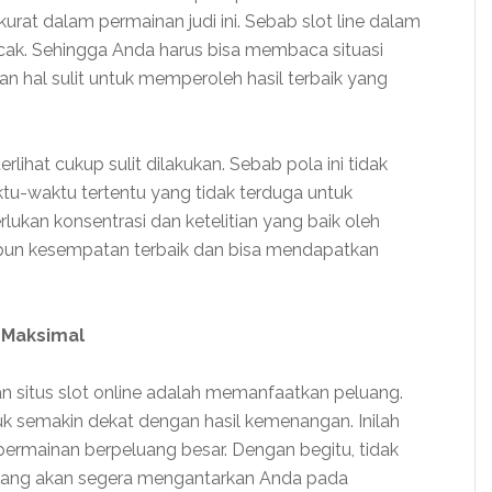
urat dalam permainan judi ini. Sebab slot line dalam
cak. Sehingga Anda harus bisa membaca situasi
n hal sulit untuk memperoleh hasil terbaik yang
ihat cukup sulit dilakukan. Sebab pola ini tidak
tu-waktu tertentu yang tidak terduga untuk
lukan konsentrasi dan ketelitian yang baik oleh
upun kesempatan terbaik dan bisa mendapatkan
 Maksimal
 situs slot online adalah memanfaatkan peluang.
uk semakin dekat dengan hasil kemenangan. Inilah
ermainan berpeluang besar. Dengan begitu, tidak
 yang akan segera mengantarkan Anda pada