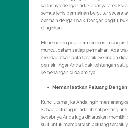
kaitannya dengan tidak adanya prediksi ak
semua jenis permainan berputar secara a
bermain dengan baik. Dengan begitu, buka
diinginkan.
Menemukan pola permainan ini mungkin terl
muncul dalam setiap permainan. Ada wak
mendapatkan pola terbaik. Sehingga diper
pemain. Agar Anda tidak kehilangan sat
kemenangan di dalamnya.
Memanfaatkan Peluang Dengan
Kunci utama jika Anda ingin memenangkan
Sebab peluang ini adalah hal penting unt
sebabnya Anda juga diharuskan memilih p
sulit untuk memperoleh peluang terbaik