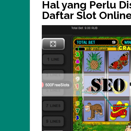
Hal yang Perlu D
Daftar Slot Onlin