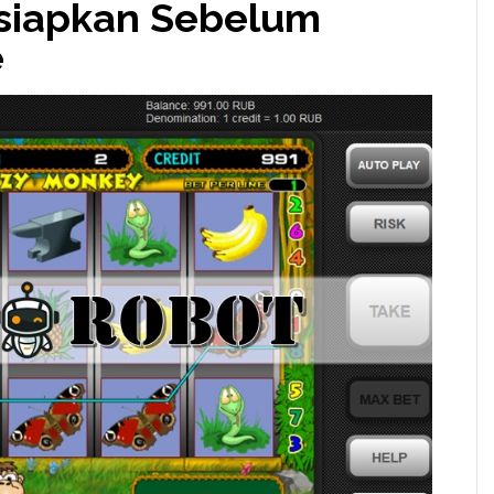
isiapkan Sebelum
e