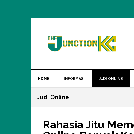
Skip
Skip
Skip
to
to
to
primary
main
primary
navigation
content
sidebar
HOME
INFORMASI
JUDI ONLINE
Judi Online
Rahasia Jitu Mem