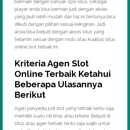
bermain dengan banyak opsi situs. Sebagai
player anda bisa bermain judi dengan akses
yang jauh lebih mudah dan hal ini tentunya bisa
diikuti dengan pilihan sesuai keinginan. Jadi,
anda bisa berjudi dengan akses situs yang
terjamin sesuai dengan mutu atau kualitas situs
online slot terbaik ini.
Kriteria Agen Slot
Online Terbaik Ketahui
Beberapa Ulasannya
Berikut
Agen penyedia judi slot yang terbaik tentu saja
memiliki suatu ciri khas atau kriteria. Berjudi di
situs atau agen terbaik tentu saja wajib untuk