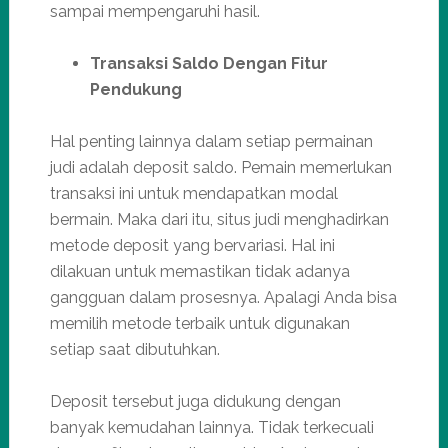
sampai mempengaruhi hasil.
Transaksi Saldo Dengan Fitur
Pendukung
Hal penting lainnya dalam setiap permainan
judi adalah deposit saldo. Pemain memerlukan
transaksi ini untuk mendapatkan modal
bermain. Maka dari itu, situs judi menghadirkan
metode deposit yang bervariasi. Hal ini
dilakuan untuk memastikan tidak adanya
gangguan dalam prosesnya. Apalagi Anda bisa
memilih metode terbaik untuk digunakan
setiap saat dibutuhkan.
Deposit tersebut juga didukung dengan
banyak kemudahan lainnya. Tidak terkecuali