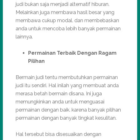
judi bukan saja menjadi alternatif hiburan.
Melainkan juga membawa hasil besar yang
membawa cukup modal. dan membebaskan
anda untuk mencoba lebih banyak permainan
lainnya.
Permainan Terbaik Dengan Ragam
Pilihan
Bermain judi tentu membutuhkan permainan
judi itu sendiri. Hal inilah yang membuat anda
merasa betah bermain disana. Ini juga
memungkinkan anda untuk menguasai
permainan dengan baik. karena banyak pilihan
permainan dengan banyak tingkat kesulitan.
Hal tersebut bisa disesuaikan dengan