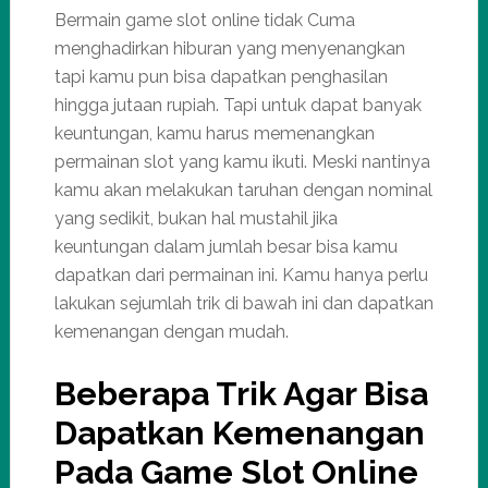
Bermain game slot online tidak Cuma
menghadirkan hiburan yang menyenangkan
tapi kamu pun bisa dapatkan penghasilan
hingga jutaan rupiah. Tapi untuk dapat banyak
keuntungan, kamu harus memenangkan
permainan slot yang kamu ikuti. Meski nantinya
kamu akan melakukan taruhan dengan nominal
yang sedikit, bukan hal mustahil jika
keuntungan dalam jumlah besar bisa kamu
dapatkan dari permainan ini. Kamu hanya perlu
lakukan sejumlah trik di bawah ini dan dapatkan
kemenangan dengan mudah.
Beberapa Trik Agar Bisa
Dapatkan Kemenangan
Pada Game Slot Online