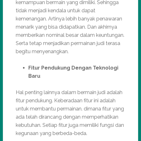
kemampuan bermain yang dimiliki. Sehingga
tidak menjadi kendala untuk dapat
kemenangan. Artinya lebih banyak penawaran
menarik yang bisa didapatkan. Dan akhirnya
memberikan nominal besar dalam keuntungan.
Serta tetap menjadikan permainan judi terasa
begitu menyenangkan.
Fitur Pendukung Dengan Teknologi
Baru
Hal penting lainnya dalam bermain judi adalah
fitur pendukung. Keberadaan fitur ini adalah
untuk membantu permainan. dimana fitur yang
ada telah dirancang dengan memperhatikan
kebutuhan. Setiap fitur juga memiliki fungsi dan
kegunaan yang berbeda-beda.