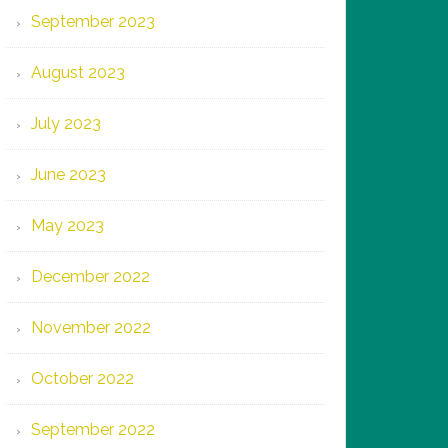
September 2023
August 2023
July 2023
June 2023
May 2023
December 2022
November 2022
October 2022
September 2022