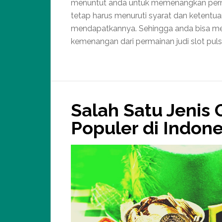
menuntut anda untuk memenangkan perm
tetap harus menuruti syarat dan ketentua
mendapatkannya. Sehingga anda bisa men
kemenangan dari permainan judi slot puls
Salah Satu Jenis
Populer di Indone