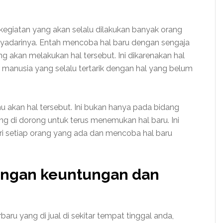
egiatan yang akan selalu dilakukan banyak orang
yadarinya. Entah mencoba hal baru dengan sengaja
 akan melakukan hal tersebut. Ini dikarenakan hal
 manusia yang selalu tertarik dengan hal yang belum
u akan hal tersebut. Ini bukan hanya pada bidang
ng di dorong untuk terus menemukan hal baru. Ini
ri setiap orang yang ada dan mencoba hal baru
engan keuntungan dan
u yang di jual di sekitar tempat tinggal anda,