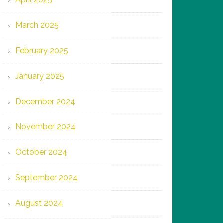
March 2025
February 2025
January 2025
December 2024
November 2024
October 2024
September 2024
August 2024