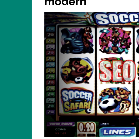
modern