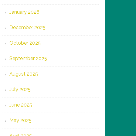
January 2026
December 2025
October 2025
September 2025
August 2025
July 2025
June 2025
May 2025
April 2025