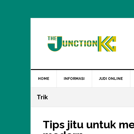
Skip
Skip
Skip
to
to
to
primary
main
primary
navigation
content
sidebar
HOME
INFORMASI
JUDI ONLINE
Trik
Tips jitu untuk m