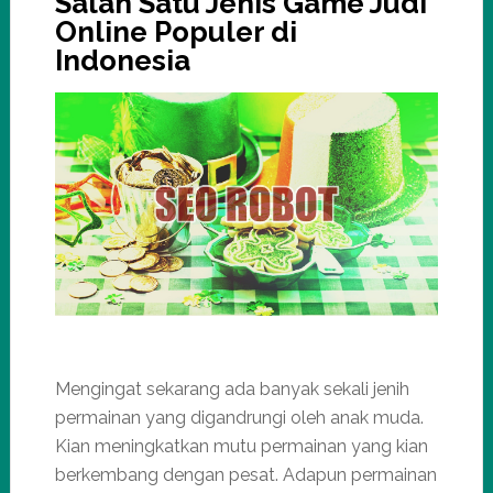
Salah Satu Jenis Game Judi
Online Populer di
Indonesia
Mengingat sekarang ada banyak sekali jenih
permainan yang digandrungi oleh anak muda.
Kian meningkatkan mutu permainan yang kian
berkembang dengan pesat. Adapun permainan