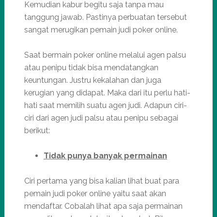
Kemudian kabur begitu saja tanpa mau
tanggung jawab. Pastinya perbuatan tersebut
sangat merugikan pemain judi poker online.
Saat bermain poker online melalui agen palsu
atau penipu tidak bisa mendatangkan
keuntungan. Justru kekalahan dan juga
kerugian yang didapat. Maka dari itu perlu hati-
hati saat memilih suatu agen judi. Adapun ciri-
ciri dari agen judi palsu atau penipu sebagai
berikut:
Tidak punya banyak permainan
Ciri pertama yang bisa kalian lihat buat para
pemain judi poker online yaitu saat akan
mendaftar. Cobalah lihat apa saja permainan