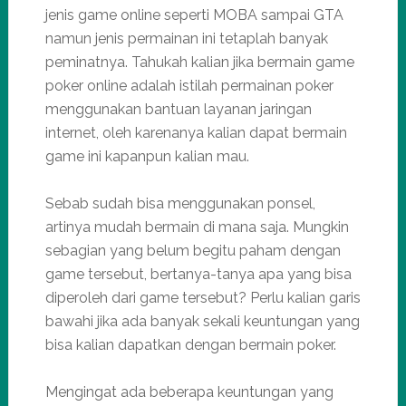
jenis game online seperti MOBA sampai GTA
namun jenis permainan ini tetaplah banyak
peminatnya. Tahukah kalian jika bermain game
poker online adalah istilah permainan poker
menggunakan bantuan layanan jaringan
internet, oleh karenanya kalian dapat bermain
game ini kapanpun kalian mau.
Sebab sudah bisa menggunakan ponsel,
artinya mudah bermain di mana saja. Mungkin
sebagian yang belum begitu paham dengan
game tersebut, bertanya-tanya apa yang bisa
diperoleh dari game tersebut? Perlu kalian garis
bawahi jika ada banyak sekali keuntungan yang
bisa kalian dapatkan dengan bermain poker.
Mengingat ada beberapa keuntungan yang