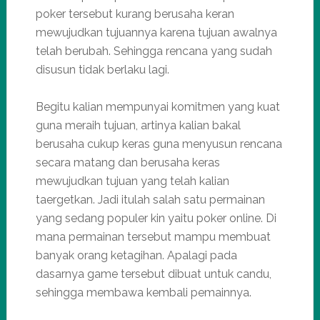
poker tersebut kurang berusaha keran
mewujudkan tujuannya karena tujuan awalnya
telah berubah. Sehingga rencana yang sudah
disusun tidak berlaku lagi.
Begitu kalian mempunyai komitmen yang kuat
guna meraih tujuan, artinya kalian bakal
berusaha cukup keras guna menyusun rencana
secara matang dan berusaha keras
mewujudkan tujuan yang telah kalian
taergetkan. Jadi itulah salah satu permainan
yang sedang populer kin yaitu poker online. Di
mana permainan tersebut mampu membuat
banyak orang ketagihan. Apalagi pada
dasarnya game tersebut dibuat untuk candu,
sehingga membawa kembali pemainnya.