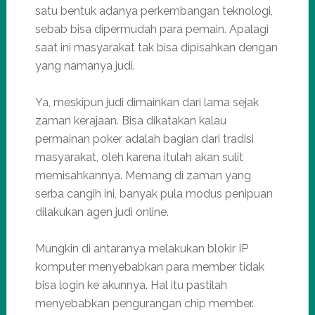
satu bentuk adanya perkembangan teknologi,
sebab bisa dipermudah para pemain. Apalagi
saat ini masyarakat tak bisa dipisahkan dengan
yang namanya judi.
Ya, meskipun judi dimainkan dari lama sejak
zaman kerajaan. Bisa dikatakan kalau
permainan poker adalah bagian dari tradisi
masyarakat, oleh karena itulah akan sulit
memisahkannya. Memang di zaman yang
serba cangih ini, banyak pula modus penipuan
dilakukan agen judi online.
Mungkin di antaranya melakukan blokir IP
komputer menyebabkan para member tidak
bisa login ke akunnya. Hal itu pastilah
menyebabkan pengurangan chip member.