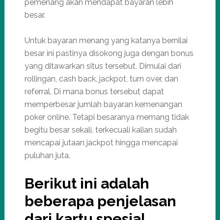
pemenang akan mendapat bayaran lebih
besar.
Untuk bayaran menang yang katanya bernilai
besar ini pastinya disokong juga dengan bonus
yang ditawarkan situs tersebut. Dimulai dari
rollingan, cash back, jackpot, turn over, dan
referral. Di mana bonus tersebut dapat
memperbesar jumlah bayaran kemenangan
poker online. Tetapi besaranya memang tidak
begitu besar sekali, terkecuali kalian sudah
mencapai jutaan jackpot hingga mencapai
puluhan juta.
Berikut ini adalah
beberapa penjelasan
dari kartu spesial