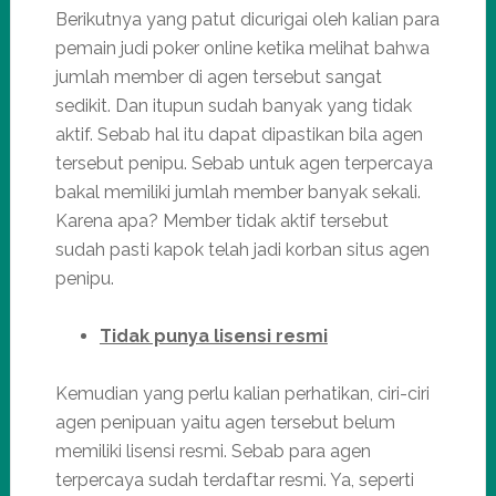
Berikutnya yang patut dicurigai oleh kalian para
pemain judi poker online ketika melihat bahwa
jumlah member di agen tersebut sangat
sedikit. Dan itupun sudah banyak yang tidak
aktif. Sebab hal itu dapat dipastikan bila agen
tersebut penipu. Sebab untuk agen terpercaya
bakal memiliki jumlah member banyak sekali.
Karena apa? Member tidak aktif tersebut
sudah pasti kapok telah jadi korban situs agen
penipu.
Tidak punya lisensi resmi
Kemudian yang perlu kalian perhatikan, ciri-ciri
agen penipuan yaitu agen tersebut belum
memiliki lisensi resmi. Sebab para agen
terpercaya sudah terdaftar resmi. Ya, seperti