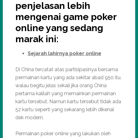
penjelasan lebih
mengenai game poker
online yang sedang
marak ini:
Sejarah lahirnya poker online
Di China tercatat atas partisipasinya bersama
permainan kartu yang ada sekitar abad 950 itu.
walau begitu jelas sekali jika orang China
pertama kalilah yang memainkan permainan
kartu tersebut. Namun kartu tersebut tidak ada
52 kartu seperti yang sekarang lebih dikenal
dek modern.
Permainan poker online yang lakukan oleh