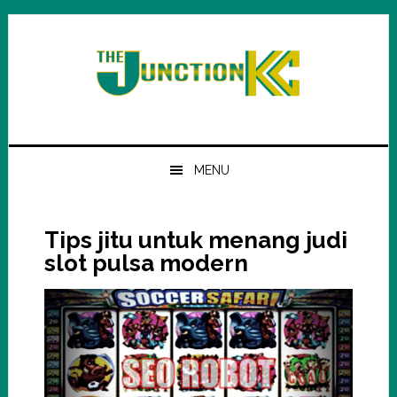
Skip
Skip
Skip
to
to
to
primary
main
primary
navigation
content
sidebar
MENU
Tips jitu untuk menang judi
slot pulsa modern