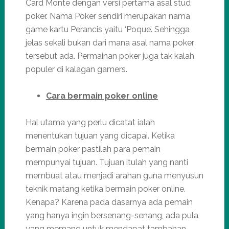
Card Monte dengan versi pertama asal stud
poker. Nama Poker sendiri merupakan nama
game kartu Perancis yaitu ‘Poque’. Sehingga
jelas sekali bukan dari mana asal nama poker
tersebut ada. Permainan poker juga tak kalah
populer di kalagan gamers.
Cara bermain poker online
Hal utama yang perlu dicatat ialah
menentukan tujuan yang dicapai. Ketika
bermain poker pastilah para pemain
mempunyai tujuan. Tujuan itulah yang nanti
membuat atau menjadi arahan guna menyusun
teknik matang ketika bermain poker online.
Kenapa? Karena pada dasarnya ada pemain
yang hanya ingin bersenang-senang, ada pula
yang memang untuk mendapat tambahan